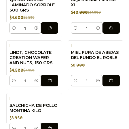
LAMINADO SOPROLE
XL
500 GRS
Nuevo
$40.000
$61.900
$4.600
$5.590
Cantidad
Cantidad
|
|
LINDT, CHOCOLATE
MIEL PURA DE ABEJAS
-43%
CREATION WAFER
DEL FUNDO EL ROBLE
AND NUTS, 150 GRS
Nuevo
$6.000
$4.500
$7.950
Cantidad
Cantidad
|
SALCHICHA DE POLLO
MONTINA KILO
$3.950