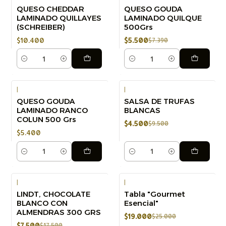
QUESO CHEDDAR
QUESO GOUDA
-26%
LAMINADO QUILLAYES
LAMINADO QUILQUE
(SCHREIBER)
500Grs
$10.400
$5.500
$7.390
Cantidad
Cantidad
|
|
QUESO GOUDA
SALSA DE TRUFAS
-53%
LAMINADO RANCO
BLANCAS
COLUN 500 Grs
$4.500
$9.500
$5.400
Cantidad
Cantidad
|
|
LINDT, CHOCOLATE
Tabla "Gourmet
-57%
-24%
BLANCO CON
Esencial"
ALMENDRAS 300 GRS
$19.000
$25.000
$7.500
$17.500