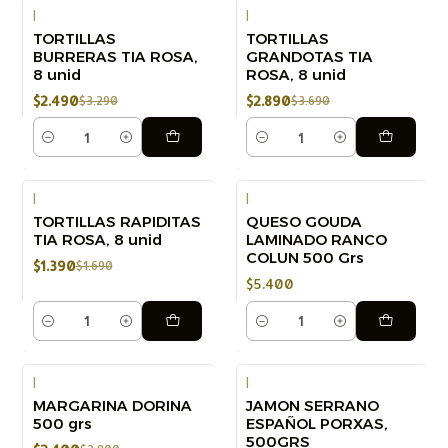
|
|
TORTILLAS
TORTILLAS
-24%
-22%
BURRERAS TIA ROSA,
GRANDOTAS TIA
8 unid
ROSA, 8 unid
$2.490
$2.890
$3.290
$3.690
Cantidad
Cantidad
|
|
TORTILLAS RAPIDITAS
QUESO GOUDA
-18%
TIA ROSA, 8 unid
LAMINADO RANCO
COLUN 500 Grs
$1.390
$1.690
$5.400
Cantidad
Cantidad
|
|
MARGARINA DORINA
JAMON SERRANO
-14%
-7%
500 grs
ESPAÑOL PORXAS,
500GRS